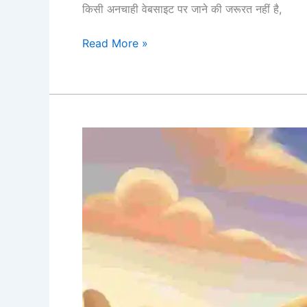
किसी अनचाही वेबसाइट पर जाने की जरूरत नहीं है,
2026
Read More »
नई
रिंग
टोन
–
रिंगटोन
डाउनलोड
करने
वाला
ऐप|Ringtone
download
karne
wala
app