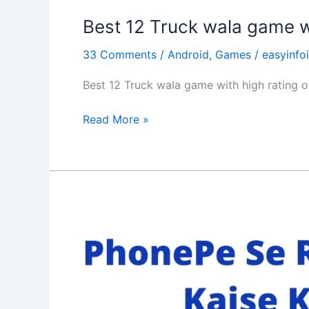
Best 12 Truck wala game wi
33 Comments
/
Android
,
Games
/
easyinfo
Best 12 Truck wala game with high rating o
Best
Read More »
12
Truck
wala
game with
high
rating
on
playstore