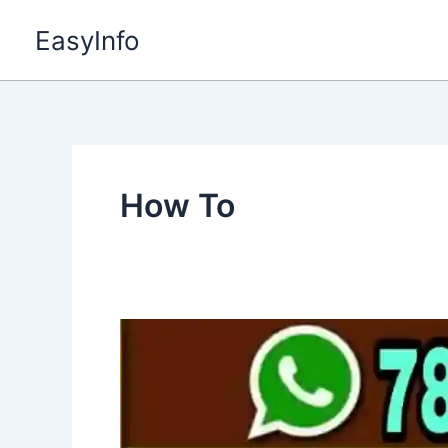
Skip
EasyInfo
to
content
How To