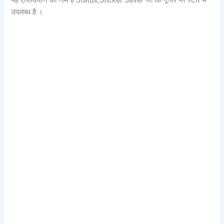
यह एप्लिकेशन का नाम है Status,Sticker Saver जो कि गूगल प्ले स्टोर में
उपलब्ध है ।