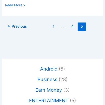
10+
Read More »
Business
ka
fayda
←
Previous
1
…
4
5
aur
nuksan
|
बिज़नेस
का
फायदा
और
नुकसान
Android
(5)
Business
(28)
Earn Money
(3)
ENTERTAINMENT
(5)