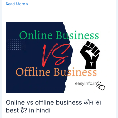
Business
Read More »
strategy
कैसे
बनाए?
Business
strategy
in
hindi
Online vs offline business कौन सा
best है? in hindi